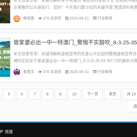
本文目录导读：关键词解析关于关键词“港澳资料免费大全”及相关内容
示尊敬的公众朋友们：您好！今天我们要讨论的关键字是“港澳资料免费
及与之相关的其他关键词如“标题追加词”、“数字组合”等，在此，我们需.
畅岚霏
379 次浏览
2025-06-11
行业新闻
本文目录导读：关键词解析虚假宣传的危害公众应如何警惕虚假宣传合
博的区别关于管家婆必出一中一特澳门_8-3-25-35-34-38T:23的解析
我们需要对关键词“管家婆必出一中一特澳门_8-3-...
索星文
378 次浏览
2025-06-11
行业新闻
5
6
7
8
9
10
下一页
末页
共 13
HP
搭建