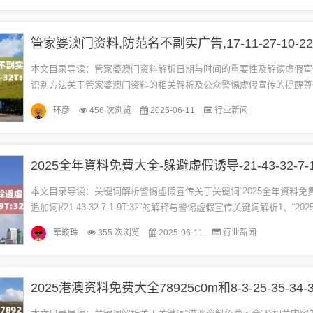
管家婆澳门资料,防范名不副实广告,17-11-27-10-22-3
本文目录导读：管家婆澳门资料解析日期与时间的重要性及解读虚假宣
识别方法关于管家婆澳门资料的相关解析及公众警惕虚假宣传的提醒尊
们：大家好！今天我们将针对关键词“管家婆澳门资料-{标题追加词}-17-1.
环彦
456 次浏览
2025-06-11
行业新闻
2025全年資料免費大全-躲避虚假诱导-21-43-32-7-1-
本文目录导读：关键词解析警惕虚假宣传关于关键词“2025全年資料免費
追加词}/21-43-32-7-1-9T:32”的解释与警惕虚假宣传关键词解析1、“2
費大全”：这部分关键词指的是到20...
荤璇珠
355 次浏览
2025-06-11
行业新闻