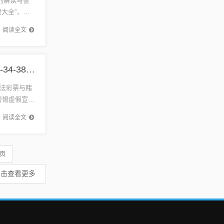
的解读与警
大全”，以
..
阅读全文
管家婆必出一中一特澳门_警惕不实鼓吹_8-3-25-35-34-38T:23
法彩票与赌
与警惕虚假宣传
阅读全文
 页
点击查看更多