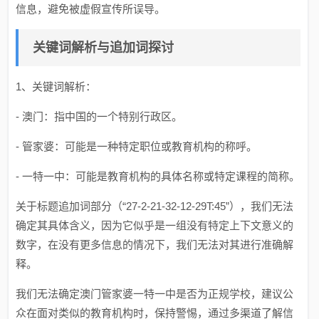
信息，避免被虚假宣传所误导。
关键词解析与追加词探讨
1、关键词解析：
- 澳门：指中国的一个特别行政区。
- 管家婆：可能是一种特定职位或教育机构的称呼。
- 一特一中：可能是教育机构的具体名称或特定课程的简称。
关于标题追加词部分（“27-2-21-32-12-29T:45”），我们无法
确定其具体含义，因为它似乎是一组没有特定上下文意义的
数字，在没有更多信息的情况下，我们无法对其进行准确解
释。
我们无法确定澳门管家婆一特一中是否为正规学校，建议公
众在面对类似的教育机构时，保持警惕，通过多渠道了解信