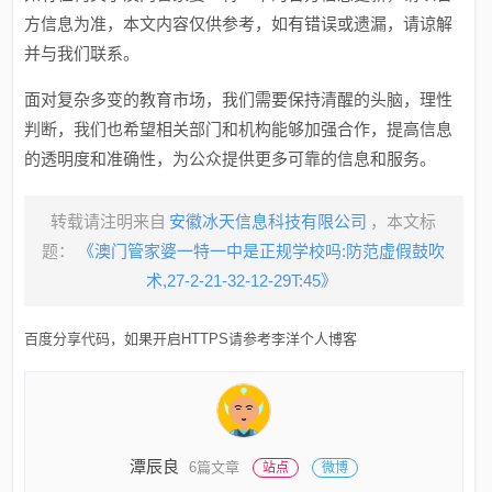
方信息为准，本文内容仅供参考，如有错误或遗漏，请谅解
并与我们联系。
面对复杂多变的教育市场，我们需要保持清醒的头脑，理性
判断，我们也希望相关部门和机构能够加强合作，提高信息
的透明度和准确性，为公众提供更多可靠的信息和服务。
转载请注明来自
安徽冰天信息科技有限公司
，本文标
题：
《澳门管家婆一特一中是正规学校吗:防范虚假鼓吹
术,27-2-21-32-12-29T:45》
百度分享代码，如果开启HTTPS请参考李洋个人博客
潭辰良
6篇文章
站点
微博