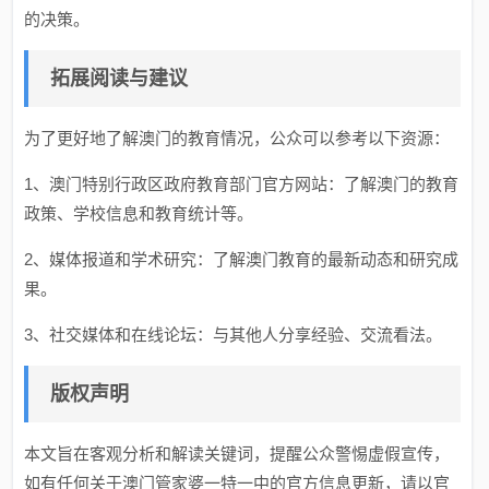
的决策。
拓展阅读与建议
为了更好地了解澳门的教育情况，公众可以参考以下资源：
1、澳门特别行政区政府教育部门官方网站：了解澳门的教育
政策、学校信息和教育统计等。
2、媒体报道和学术研究：了解澳门教育的最新动态和研究成
果。
3、社交媒体和在线论坛：与其他人分享经验、交流看法。
版权声明
本文旨在客观分析和解读关键词，提醒公众警惕虚假宣传，
如有任何关于澳门管家婆一特一中的官方信息更新，请以官