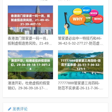
假的画皮术
43T:8-警惕虚假的假诱导扣
香港澳门管家婆一码一肖，
管家婆必出中一特技巧和46-
抵制虚假造势风险，21-49-
36-42-5-32-27T:27-防范虚假
45-31-39-40T:15
鼓吹术
港澳开彩，杜绝虚假的假营
77777888管家婆三肖四码-
销幻，29-36-39-18-17-
防范不实承诺-26-11-7-36-
30T:24
32-12T:1
发表评论