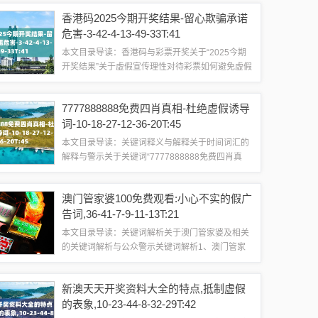
欺诈行为有关，在此，我要强烈提醒公众警惕虚假
香港码2025今期开奖结果-留心欺骗承诺
宣传，特别是涉及到赌博或非法的信息，我无...
危害-3-42-4-13-49-33T:41
本文目录导读：香港码与彩票开奖关于“2025今期
开奖结果”关于虚假宣传理性对待彩票如何避免虚假
宣传的陷阱附加建议关于关键词“香港码2025今期
开奖结果”的解释与警惕我们需要明确一点，关键词
7777888888免费四肖真相-杜绝虚假诱导
“香港码2025今期开奖结果...
词-10-18-27-12-36-20T:45
本文目录导读：关键词释义与解释关于时间词汇的
解释与警示关于关键词“7777888888免费四肖真
相”及相关内容的解释与警示尊敬的读者们：今天我
们将聚焦于一个备受关注的关键词：“7777888888
澳门管家婆100免费观看:小心不实的假广
免费四肖真相”，在此...
告词,36-41-7-9-11-13T:21
本文目录导读：关键词解析关于澳门管家婆及相关
的关键词解析与公众警示关键词解析1、澳门管家
婆：这个词可能与澳门地区的某种娱乐或文化活动
有关，可能是某种游戏、彩票或者娱乐节目的名
新澳天天开奖资料大全的特点,抵制虚假
称，由于缺乏具体背景信息，无法确定其确切含...
的表象,10-23-44-8-32-29T:42