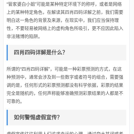
“管家婆白小姐”可能是某种特定环境下的称呼，或者是网络
上的某种特定角色，在解读其四肖四码详解之前，我们需要
明白这一角色的背景及来源，在现实中，我们应当保持理
性，不要轻易被网络上的虚构角色所吸引，更不应因此陷入
非法赌博的陷阱。
四肖四码详解是什么？
所谓的“四肖四码详解”，可能是一种彩票预测的方式，在这
种预测中，通常会涉及到一些数字或者符号的组合，需要强
调的是，任何形式的彩票预测都没有科学依据，彩票的结果
完全是随机的，任何声称能够准确预测彩票结果的人都是不
可靠的。
如何警惕虚假宣传？
虚假宣传往往利用人们追求幸运的心理，通过夸大其词或者