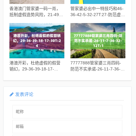
香港澳门管家婆一码一肖，
管家婆必出中一特技巧和46-
抵制虚假造势风险，21-49-
36-42-5-32-27T:27-防范虚假
45-31-39-40T:15
鼓吹术
港澳开彩，杜绝虚假的假营
77777888管家婆三肖四码-
销幻，29-36-39-18-17-
防范不实承诺-26-11-7-36-
30T:24
32-12T:1
发表评论