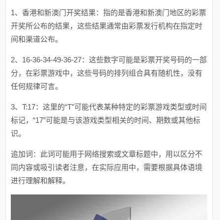
1、香港和新澳门开奖结果：指的是香港和新澳门地区的彩票
开奖所公布的结果，这些结果通常由彩票发行机构在指定时
间和渠道公布。
2、16-36-34-49-36-27：这些数字可能是彩票开奖号码的一部
分，在彩票游戏中，这些号码的排列组合具有随机性，没有
任何规律可言。
3、T:17：这里的“T”可能代表某种特定的彩票游戏类型或时间
标记，“17”可能是与该游戏类型相关的时间、期数或其他标
识。
追加词：此词可能用于网络搜索或文章标题中，用以区分不
同内容或吸引读者注意，在实际应用中，需要根据具体语境
进行理解和解释。