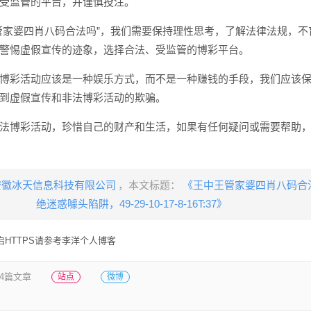
受监管的平台，并谨慎投注。
管家婆四肖八码合法吗”，我们需要保持理性思考，了解法律法规，不
警惕虚假宣传的迹象，选择合法、受监管的博彩平台。
博彩活动应该是一种娱乐方式，而不是一种赚钱的手段，我们应该
到虚假宣传和非法博彩活动的欺骗。
法博彩活动，珍惜自己的财产和生活，如果有任何疑问或需要帮助
安徽冰天信息科技有限公司
，本文标题：
《王中王管家婆四肖八码合
绝迷惑噱头陷阱，49-29-10-17-8-16T:37》
HTTPS请参考李洋个人博客
4篇文章
站点
微博