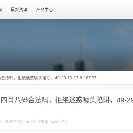
闻
最新资讯
产品中心
吗，拒绝迷惑噱头陷阱，49-29-10-17-8-16T:37
四肖八码合法吗，拒绝迷惑噱头陷阱，49-29-
10
产品中心
317 次浏览
0个评论