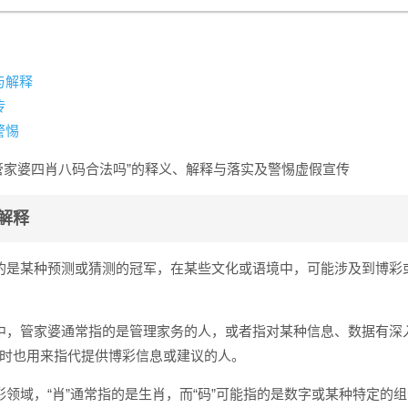
与解释
传
警惕
管家婆四肖八码合法吗”的释义、解释与落实及警惕虚假宣传
解释
的是某种预测或猜测的冠军，在某些文化或语境中，可能涉及到博彩
中，管家婆通常指的是管理家务的人，或者指对某种信息、数据有深
时也用来指代提供博彩信息或建议的人。
彩领域，“肖”通常指的是生肖，而“码”可能指的是数字或某种特定的