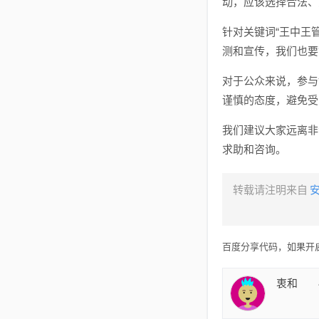
动，应该选择合法、
针对关键词“王中王
测和宣传，我们也要
对于公众来说，参与
谨慎的态度，避免受
我们建议大家远离非
求助和咨询。
转载请注明来自
百度分享代码，如果开启
衷和