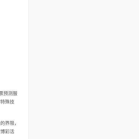
票预测服
或特殊技
动的界限，
与博彩活