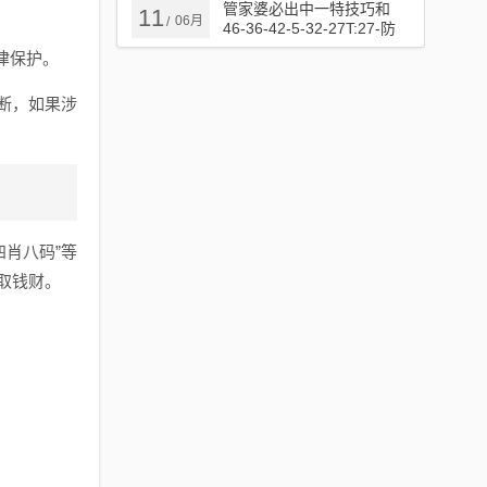
管家婆必出中一特技巧和
11
06月
/
46-36-42-5-32-27T:27-防
范虚假鼓吹术
律保护。
断，如果涉
肖八码”等
取钱财。