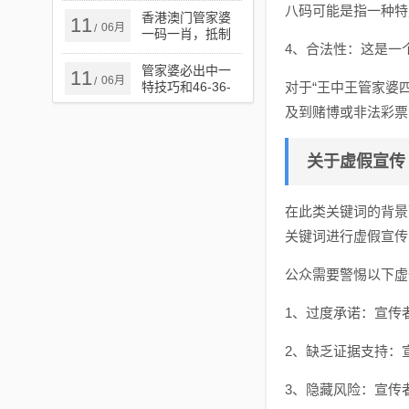
八码可能是指一种特
19-43T:8-警惕虚
香港澳门管家婆
11
06月
/
假的假诱导扣
一码一肖，抵制
4、合法性：这是一
虚假造势风险，
21-49-45-31-39-
管家婆必出中一
11
06月
/
40T:15
特技巧和46-36-
对于“王中王管家婆
42-5-32-27T:27-
及到赌博或非法彩票
防范虚假鼓吹术
关于虚假宣传
在此类关键词的背景
关键词进行虚假宣传
公众需要警惕以下虚
1、过度承诺：宣传
2、缺乏证据支持：
3、隐藏风险：宣传