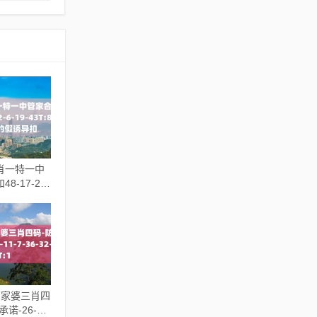
肖一特一中
8-17-2-
:8-警惕虚假的
8管家婆三肖四
诺-26-