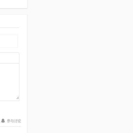
12T:1
参与讨论