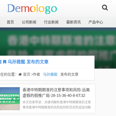
首页
公司新闻
行业新闻
最新资讯
产品中心
者
乌孙雅懿
发布的文章
现在的位置：
首页
作者
乌孙雅懿
发布的文章
香港中特期期准的注意事项和风险-远离
虚假的假推广局-28-15-36-40-8-6T:32
本文目录导读：关键词解析香港中特期期准的注意
事项香港中特期期准的风险如何防范风险追加词解
释及提醒公众警惕虚假宣传关于香港中特期期准的