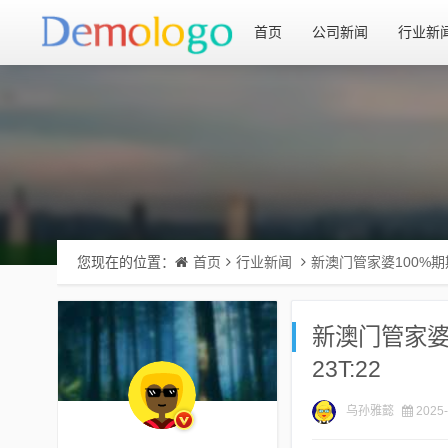
首页
公司新闻
行业新
您现在的位置：
首页
行业新闻
新澳门管家婆100%期期中,
新澳门管家婆10
23T:22
乌孙雅懿
2025-