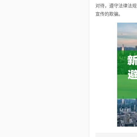
对待，遵守法律法规
宣传的欺骗。