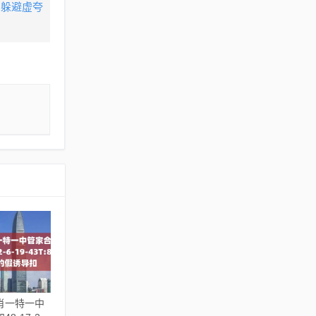
,躲避虚夸
肖一特一中