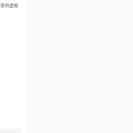
免受到虚假