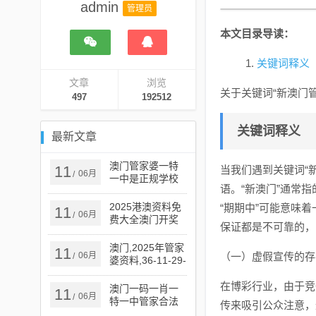
admin
管理员
本文目录导读：
关键词释义
文章
浏览
关于关键词“新澳门管
497
192512
关键词释义
最新文章
澳门管家婆一特
11
当我们遇到关键词“
06月
/
一中是正规学校
语。“新澳门”通常
吗:防范虚假鼓吹
术,27-2-21-32-
2025港澳资料免
“期期中”可能意味
11
06月
/
12-29T:45
费大全澳门开奖
保证都是不可靠的，
号码,28-24-15-
36-13-43T:34-杜
澳门,2025年管家
11
06月
（一）虚假宣传的存
/
绝误导性诱导
婆资料,36-11-29-
22-24-44T:14-规
避虚假的画皮术
在博彩行业，由于竞
澳门一码一肖一
11
06月
/
特一中管家合法
传来吸引公众注意，
吗和48-17-2-6-