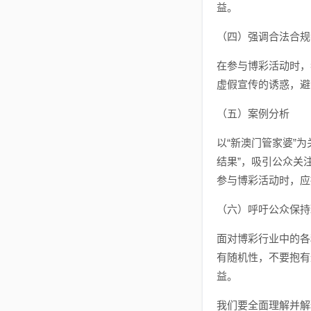
益。
（四）强调合法合规
在参与博彩活动时，
虚假宣传的诱惑，避
（五）案例分析
以“新澳门管家婆”
结果”，吸引公众关
参与博彩活动时，应
（六）呼吁公众保持
面对博彩行业中的各
有随机性，不要抱有
益。
我们要全面理解并解