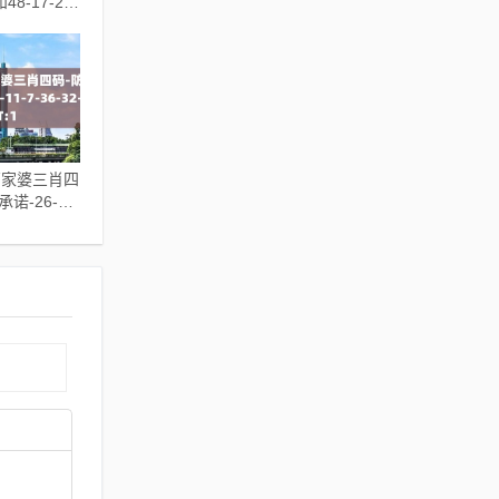
8-17-2-
:8-警惕虚假的
8管家婆三肖四
诺-26-
12T:1