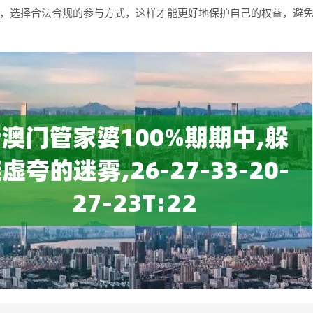
，选择合法合规的参与方式，这样才能更好地保护自己的权益，避