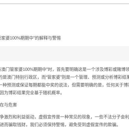
家婆100%期期中”的解释与警惕
新澳门管家婆100%期期中”时，首先要明确这是一个涉及博彩或赌博
指的是澳门特别行政区，而“管家婆”则是一个管理、预测或分析博彩结
着一种预测或保证每期都能中奖的说法，但需要明确的是，任何关于博
因为博彩结果完全基于随机概率。
在与危害
争激烈和利益驱动，虚假宣传是一种常见的现象，一些不法分子会
进而骗取钱财，我们必须保持警惕，避免受到虚假宣传的欺骗。