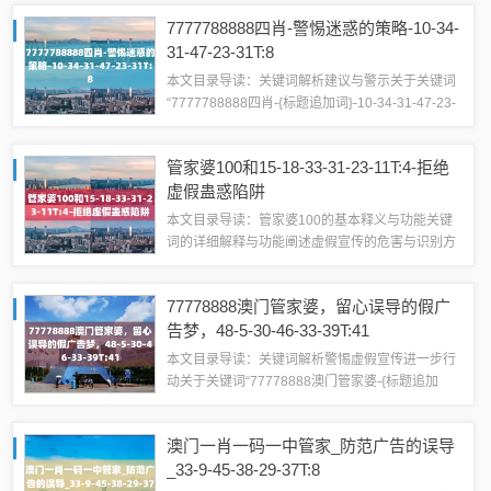
门正版免费挂牌详情“新澳门正版”通常指的是澳门
7777788888四肖-警惕迷惑的策略-10-34-
地区的某种合法...
31-47-23-31T:8
本文目录导读：关键词解析建议与警示关于关键词
“7777788888四肖-{标题追加词}-10-34-31-47-23-
31T:8”的解释与警惕虚假宣传关键词解析1、
“7777788888”：这组数字可能是一组随机数字...
管家婆100和15-18-33-31-23-11T:4-拒绝
虚假蛊惑陷阱
本文目录导读：管家婆100的基本释义与功能关键
词的详细解释与功能阐述虚假宣传的危害与识别方
法如何正确使用管家婆100关于关键词“管家婆100”
的解释与警惕虚假宣传的重要性管家婆100的基本
77778888澳门管家婆，留心误导的假广
释义与功能管家婆100是一个...
告梦，48-5-30-46-33-39T:41
本文目录导读：关键词解析警惕虚假宣传进一步行
动关于关键词“77778888澳门管家婆-{标题追加
词}-48-5-30-46-33-39T:41”的解释与警惕虚假宣传
需要明确的是，我们在此讨论的是一个含有多个特
澳门一肖一码一中管家_防范广告的误导
定数字和...
_33-9-45-38-29-37T:8