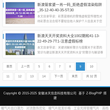
宣传及其防范措施，一些关键词引发了广泛关注，
新澳管家婆一肖一码_拒绝虚假渲染陷阱
包括“2025年新奥精准免费提供港澳彩”...
_35-12-40-40-35-5T:30
本文目录导读：彩票是随机的警惕虚假宣传理性对
待彩票合法合规不要轻信他人保护个人信息关于您
提供的关键词“新澳管家婆一肖一码”等，似乎涉及
到某种彩票预测或类似的游戏活动，我必须强调并
新澳天天开奖资料大全1002期和41-13-
提醒公众警惕虚假宣传，特别是与彩票相关...
22-49-29-7T:1-注意虚假标榜
本文目录导读：关键词解析警示与提醒关于彩票的
常识与建议新澳天天开奖资料大全”的警示与解读尊
敬的读者们：今天我们要讨论的是一个关键词：“新
澳天天开奖资料大全”，在此，我们不仅要全面解释
首页
上一页
5
6
7
8
9
10
这个关键词的含义，还要提醒大家警惕...
11
12
13
14
下一页
末页
共 32 页
Copyright
2015-2025
安徽冰天信息科技有限公司
基于
Z-BlogPHP
搭
建
暖气片出口潜力
对流散热优化
暖气片批发价格
工业光排管暖气片
高档