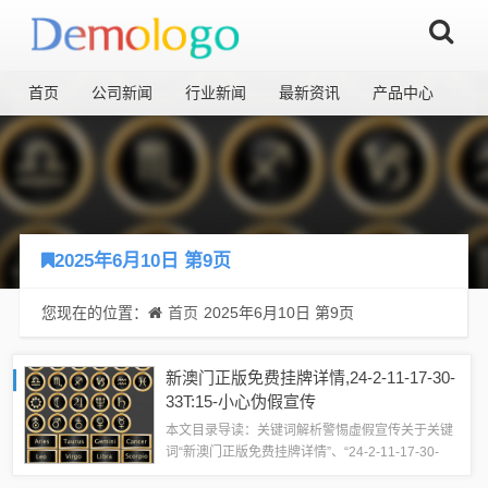
首页
公司新闻
行业新闻
最新资讯
产品中心
2025年6月10日 第9页
您现在的位置：
首页
2025年6月10日 第9页
新澳门正版免费挂牌详情,24-2-11-17-30-
33T:15-小心伪假宣传
本文目录导读：关键词解析警惕虚假宣传关于关键
词“新澳门正版免费挂牌详情”、“24-2-11-17-30-
33T:15”的解释与警惕虚假宣传关键词解析1、新澳