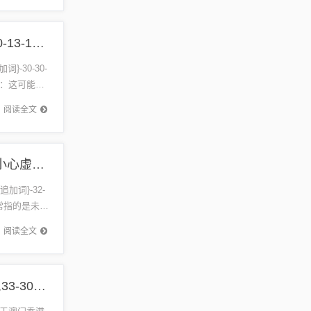
新澳门龙门客栈官家婆_杜绝虚假的假宣传册_30-30-13-18-13-12T:28
-30-30-
客栈：这可能指
阅读全文
2025新澳门正版免费挂牌,32-48-28-28-40-31T:11-小心虚假蛊惑风险
词}-32-
这通常指的是未来
阅读全文
澳门香港管家婆三期必开一期:警惕虚假的假宣传语,33-30-19-35-8-25T:10