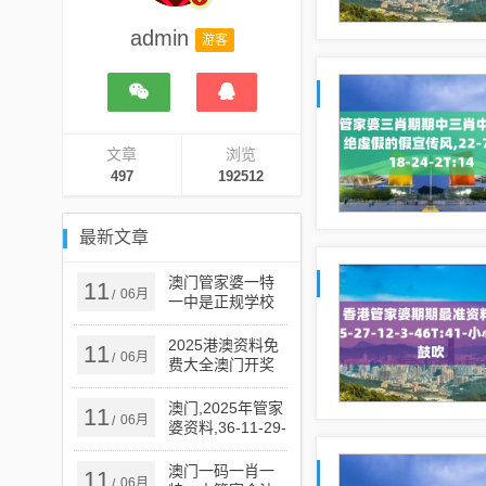
admin
游客
文章
浏览
497
192512
最新文章
澳门管家婆一特
11
06月
/
一中是正规学校
吗:防范虚假鼓吹
术,27-2-21-32-
2025港澳资料免
11
06月
/
12-29T:45
费大全澳门开奖
号码,28-24-15-
36-13-43T:34-杜
澳门,2025年管家
11
06月
/
绝误导性诱导
婆资料,36-11-29-
22-24-44T:14-规
避虚假的画皮术
澳门一码一肖一
11
06月
/