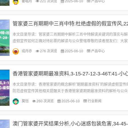
瞿唱月
221 次浏览
2025-06-10
产品中心
本文目录导读：管家婆三肖期期中解析三肖中特解读关键词的落实与解
虚假宣传如何正确对待彩票的解读与公众警惕尊敬的读者朋友们：大家
们将聚焦于关键词“管家婆三肖期期中三肖中特”，并对这些关键词进行全面
戎丹亦
276 次浏览
2025-06-10
产品中心
本文目录导读：香港管家婆的概念解析“期期最准资料”的解读虚假宣传
防范虚假宣传其他相关提醒关于香港管家婆期期最准资料的解析与公众
传的提醒尊敬的读者们：大家好！今天我们将聚焦于一个关键词：“香港管
莫恺
260 次浏览
2025-06-10
行业新闻