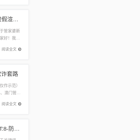
管家婆新澳门特马今晚,18-35-7-46-18-48T:9-抵制虚假渲染术
于管家婆新
家好！我们
阅读全文
心欺诈套路
仅作示范）
1、澳门管家
自己...
阅读全文
2025新澳挂牌正版挂牌完整挂牌,31-26-46-6-13-47T:8-防范欺诈的假幌子电