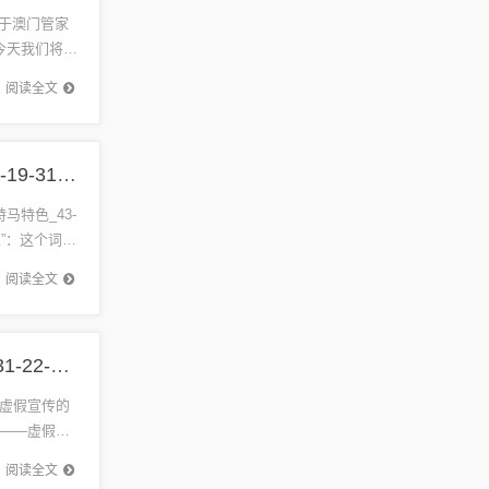
6关于澳门管家
今天我们将针
阅读全文
王中王493333中特马特色:拒绝虚假的表面光,43-46-19-31-1-38T:43
马特色_43-
中王”：这个词可
阅读全文
2025新澳门免费挂牌,警惕诱导营销风险,31-24-28-31-22-45T:41
虚假宣传的
——虚假宣
阅读全文