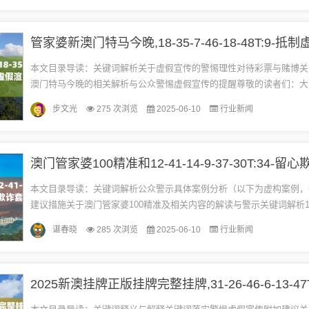
本文目录导读：关键词解析关于虚假宣传的警惕理性对待彩票与赌博关
澳门特马今晚的相关解析与公众警惕虚假宣传的提醒尊敬的读者们：大
将针对关键词“管家婆新澳门特马今晚-{标题追加词}-18-35-7-46...
步文光
275 次浏览
2025-06-10
行业新闻
澳门管家婆100精准和12-41-14-9-37-30T:34-留
本文目录导读：关键词解析公众警示具体案例分析（以下为虚构案例，
建议措施关于澳门管家婆100精准及相关内容的解读与警示关键词解析
婆：通常指的是一种彩票预测或赌博相关的服务提供者，他们可能会声称
谌春晓
285 次浏览
2025-06-10
行业新闻