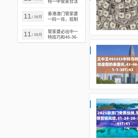
特一中管家合法
吗和48-17-2-6-
19-43T:8-警惕虚
香港澳门管家婆
11
06月
/
假的假诱导扣
一码一肖，抵制
虚假造势风险，
21-49-45-31-39-
管家婆必出中一
11
06月
/
40T:15
特技巧和46-36-
42-5-32-27T:27-
防范虚假鼓吹术