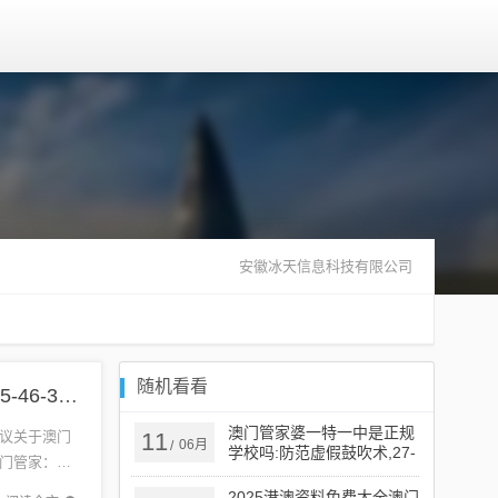
安徽冰天信息科技有限公司
随机看看
澳门管家一码一肖一待一:防范名不副实广告,2-33-35-46-38-29T:26
澳门管家婆一特一中是正规
议关于澳门
11
06月
/
学校吗:防范虚假鼓吹术,27-
门管家：通
2-21-32-12-29T:45
、旅游等
2025港澳资料免费大全澳门