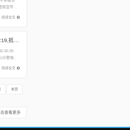
于关键词
警惕虚假宣传的
阅读全文
7777788888精准新传真详解和36-11-45-30-35-27T:19,抵制虚假渲染术
30-35-
醒公众警惕虚
阅读全文
页
末页
点击查看更多